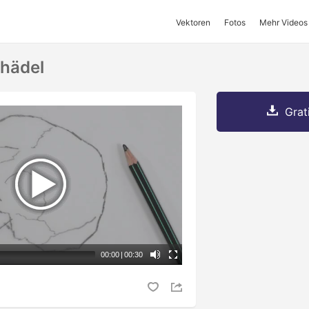
Vektoren
Fotos
Mehr Videos
chädel
Grat
00:00
|
00:30