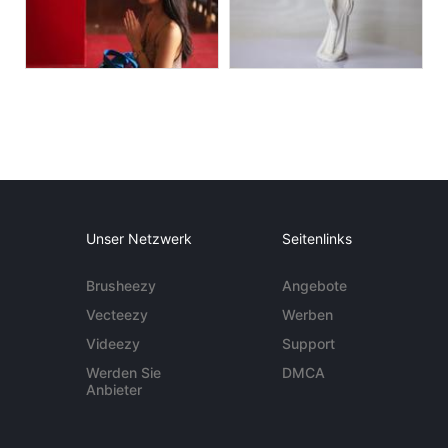
Unser Netzwerk
Seitenlinks
Brusheezy
Angebote
Vecteezy
Werben
Videezy
Support
Werden Sie
DMCA
Anbieter