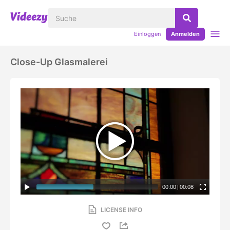
Einloggen
Anmelden
Close-Up Glasmalerei
00:00
|
00:08
LICENSE INFO