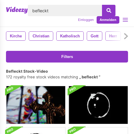
lose
Einloggen
Anmelden
Kirche
Christian
Katholisch
Gott
Herr
Ge
Filters
Befleckt Stock-Video
172 royalty free stock videos matching
befleckt