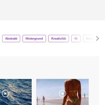
Abstrakt
Hintergrund
Kreativität
4k
Weiß
Kü