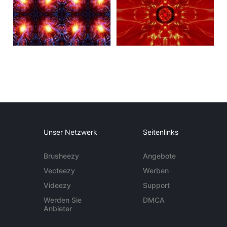
Unser Netzwerk
Seitenlinks
Brusheezy
Angebote
Vecteezy
Werben
Videezy
Support
Werden Sie
DMCA
Anbieter