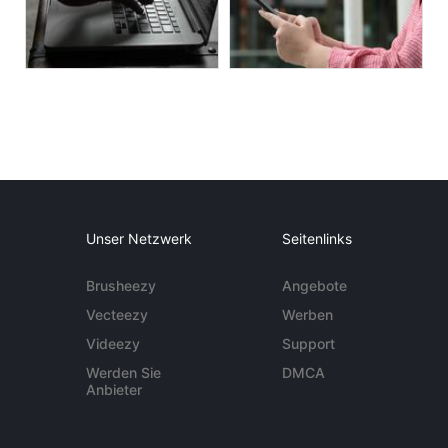
Unser Netzwerk
Seitenlinks
Brusheezy
Angebote
Vecteezy
Werben
Videezy
Support
Werden Sie
DMCA
Anbieter