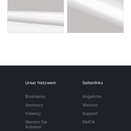
Unser Netzwerk
Seitenlinks
Brusheezy
Angebote
Vecteezy
Werben
Videezy
Support
Werden Sie
DMCA
Anbieter