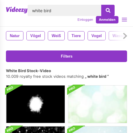
lose
Einloggen
Anmelden
Natur
Vögel
Weiß
Tiere
Vogel
Wasser
Filters
White Bird Stock-Video
10.009 royalty free stock videos matching
white bird