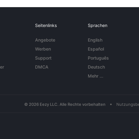
Seitenlinks
Sprachen
Angebote
English
Werben
Español
Support
Português
er
DMCA
Deutsch
Mehr ...
•
© 2026 Eezy LLC. Alle Rechte vorbehalten
Nutzungsb