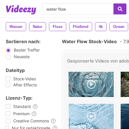
Wasser
Natur
Fluss
Fließend
4k
Ozean
Sortieren nach:
Water Flow Stock-Video
-
7.9
Bester Treffer
Neueste
Gesponserte Videos von
ado
Dateityp
Stock-Video
After Effects
Lizenz-Typ:
Standard
Premium
Creative Commons
Nur für redaktionelle