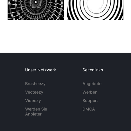
Unser Netzwerk
Seitenlinks
Brusheezy
Angebote
Vecteezy
Werben
Videezy
Support
Werden Sie
DMCA
Anbieter