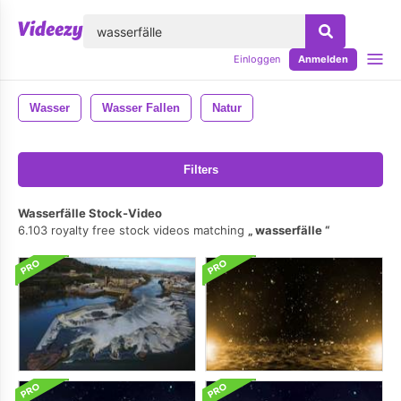
lose
Einloggen
Anmelden
Wasser
Wasser Fallen
Natur
Filters
Wasserfälle Stock-Video
6.103 royalty free stock videos matching
wasserfälle