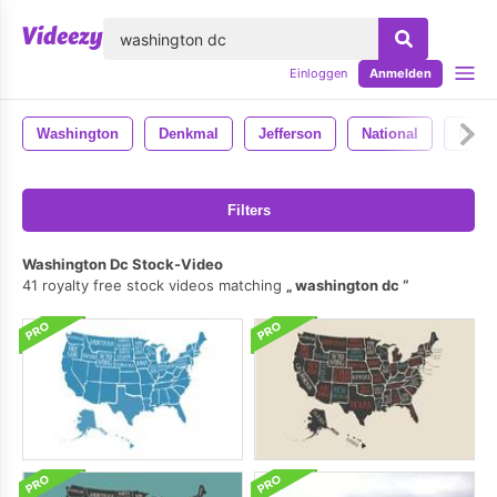
lose
Einloggen
Anmelden
Washington
Denkmal
Jefferson
National
Monu
Filters
Washington Dc Stock-Video
41 royalty free stock videos matching
washington dc