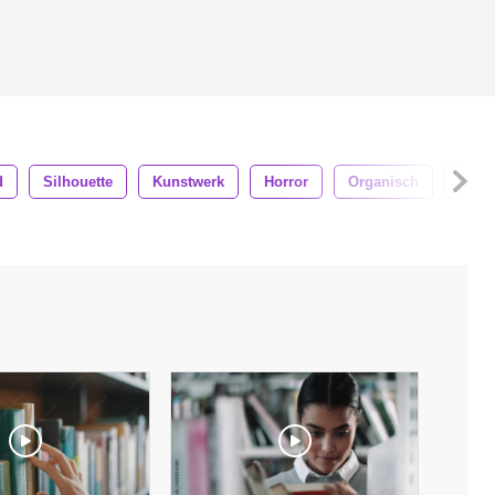
d
Silhouette
Kunstwerk
Horror
Organisch
Trop