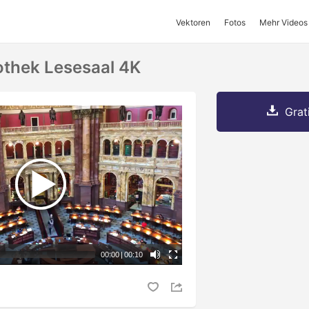
Vektoren
Fotos
Mehr Videos
othek Lesesaal 4K
Grat
00:00
|
00:10