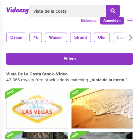
lose
Einloggen
Anmelden
Ozean
4k
Wasser
Strand
Ufer
Las Vegas
Filters
Vista De La Costa Stock-Video
43.366 royalty free stock videos matching
vista de la costa