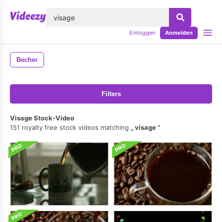
lose
Einloggen
Anmelden
Becher
Filters
Visage Stock-Video
151 royalty free stock videos matching
visage