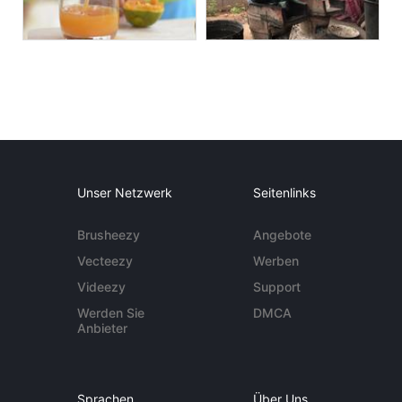
Unser Netzwerk
Seitenlinks
Brusheezy
Angebote
Vecteezy
Werben
Videezy
Support
Werden Sie
DMCA
Anbieter
Sprachen
Über Uns