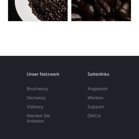
Unser Netzwerk
Seitenlinks
Brusheezy
Angebote
Vecteezy
Werben
Videezy
Support
Werden Sie
DMCA
Anbieter