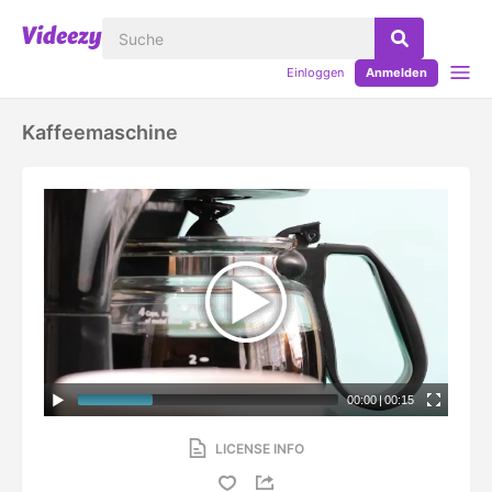
Einloggen
Anmelden
Kaffeemaschine
00:00
|
00:15
LICENSE INFO