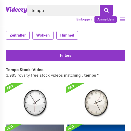
lose
Einloggen
Anmelden
Zeitraffer
Wolken
Himmel
Filters
Tempo Stock-Video
3.985 royalty free stock videos matching
tempo