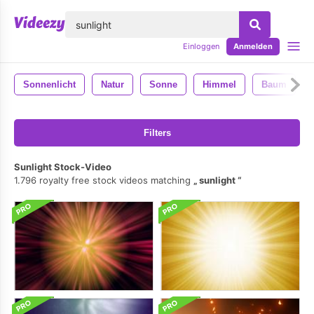
lose
Einloggen
Anmelden
Sonnenlicht
Natur
Sonne
Himmel
Baum
Filters
Sunlight Stock-Video
1.796 royalty free stock videos matching
sunlight