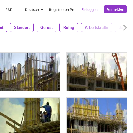
Anmelden
PSD
Deutsch
Registrieren Pro
Einloggen
et
Standort
Gerüst
Ruhig
Arbeitskräfte
Job