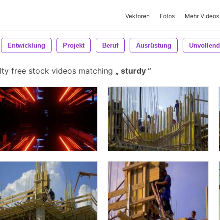
Vektoren
Fotos
Mehr Videos
Entwicklung
Projekt
Beruf
Ausrüstung
Unvollend
lty free stock videos matching
sturdy