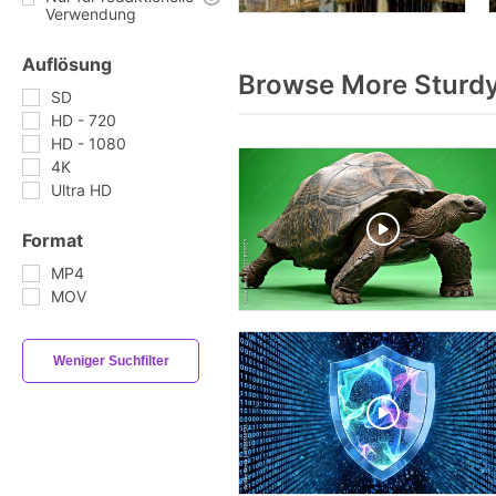
Verwendung
Auflösung
Browse More Sturdy
SD
HD - 720
HD - 1080
4K
Ultra HD
Format
MP4
MOV
Weniger Suchfilter