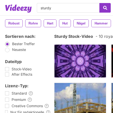
Robust
Rohre
Hart
Hut
Nägel
Hammer
Sortieren nach:
Sturdy Stock-Video
-
10 roya
Bester Treffer
Neueste
Dateityp
Stock-Video
After Effects
Lizenz-Typ:
Standard
Premium
Creative Commons
Nur für redaktionelle