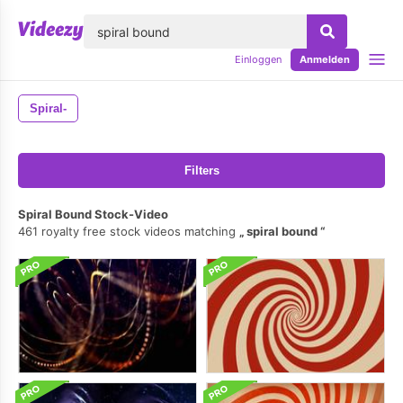
lose
Einloggen
Anmelden
Spiral-
Filters
Spiral Bound Stock-Video
461 royalty free stock videos matching
spiral bound