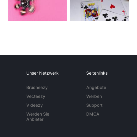
Unser Netzwerk
Seitenlinks
Brusheezy
Angebote
Vecteezy
Werben
Videezy
Support
Werden Sie
DMCA
Anbieter