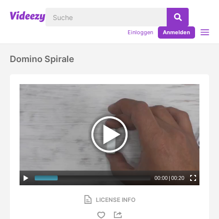
Einloggen
Anmelden
Domino Spirale
00:00
|
00:20
LICENSE INFO