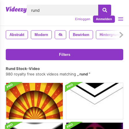
lose
Einloggen
Anmelden
Abstrakt
Modern
4k
Bewirken
Hintergrund
Filters
Rund Stock-Video
980 royalty free stock videos matching
rund