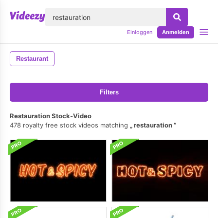
lose
Einloggen
Anmelden
Restaurant
Filters
Restauration Stock-Video
478 royalty free stock videos matching
restauration