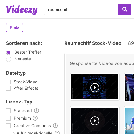
Platz
Sortieren nach:
Raumschiff Stock-Video
-
89 
Bester Treffer
Neueste
Gesponserte Videos von
ado
Dateityp
Stock-Video
After Effects
Lizenz-Typ:
Standard
Premium
Creative Commons
Nur für redaktionelle