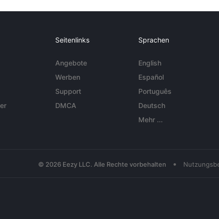
Seitenlinks
Sprachen
Angebote
English
Werben
Español
Support
Português
er
DMCA
Deutsch
Mehr ...
•
© 2026 Eezy LLC. Alle Rechte vorbehalten
Nutzungsb