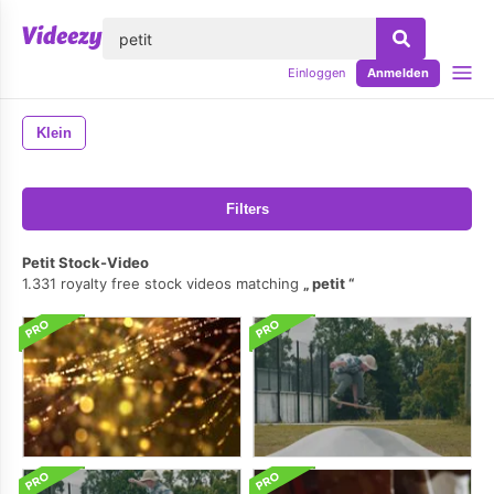
lose
Einloggen
Anmelden
Klein
Filters
Petit Stock-Video
1.331 royalty free stock videos matching
petit