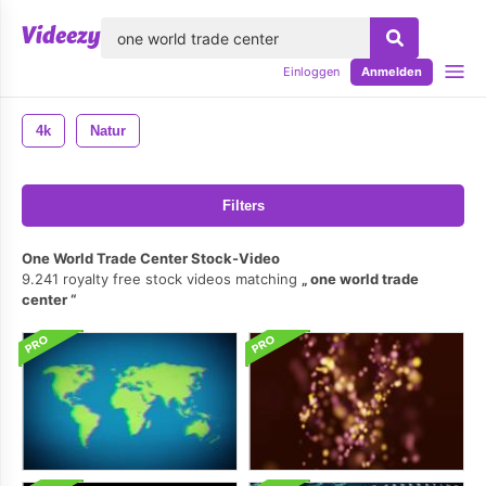
lose
Einloggen
Anmelden
4k
Natur
Filters
One World Trade Center Stock-Video
9.241 royalty free stock videos matching
one world trade
center