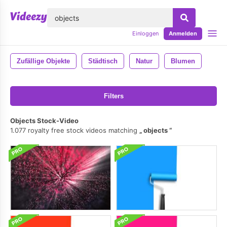
lose
Einloggen
Anmelden
Zufällige Objekte
Städtisch
Natur
Blumen
Filters
Objects Stock-Video
1.077 royalty free stock videos matching
objects