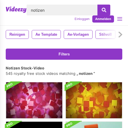
lose
Einloggen
Anmelden
Reinigen
Ae Template
Ae-Vorlagen
Stilvoll
Ein
Filters
Notizen Stock-Video
545 royalty free stock videos matching
notizen