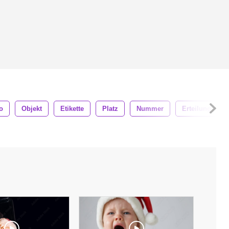
o
Objekt
Etikette
Platz
Nummer
Erteilung