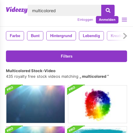
lose
Einloggen
Anmelden
Farbe
Bunt
Hintergrund
Lebendig
Kreativität
Filters
Multicolored Stock-Video
435 royalty free stock videos matching
multicolored