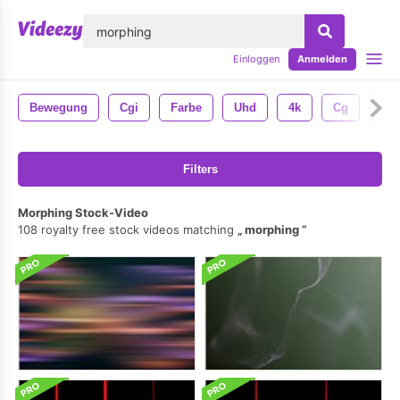
lose
Einloggen
Anmelden
Bewegung
Cgi
Farbe
Uhd
4k
Cg
Abs
Filters
Morphing Stock-Video
108 royalty free stock videos matching
morphing