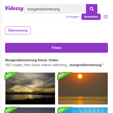
lose
Einloggen
Anmelden
Dämmerung
Filters
Morgendämmerung Stock-Video
352 royalty free stock videos matching
morgendämmerung