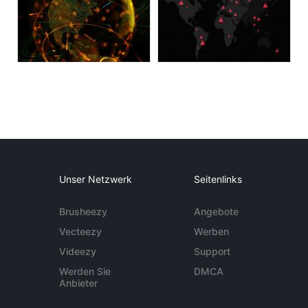
Unser Netzwerk
Seitenlinks
Brusheezy
Angebote
Vecteezy
Werben
Videezy
Support
Werden Sie
DMCA
Anbieter