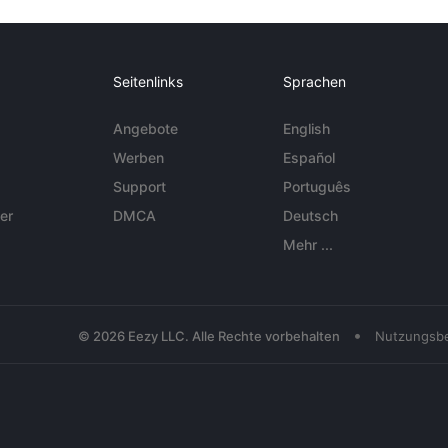
Seitenlinks
Sprachen
Angebote
English
Werben
Español
Support
Português
er
DMCA
Deutsch
Mehr ...
•
© 2026 Eezy LLC. Alle Rechte vorbehalten
Nutzungsb