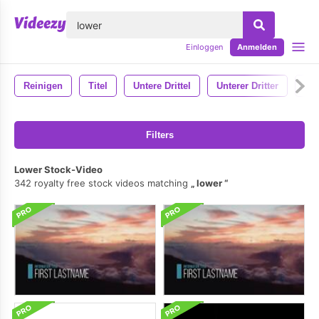
lose
Einloggen
Anmelden
Reinigen
Titel
Untere Drittel
Unterer Dritter
Ae-
Filters
Lower Stock-Video
342 royalty free stock videos matching
lower