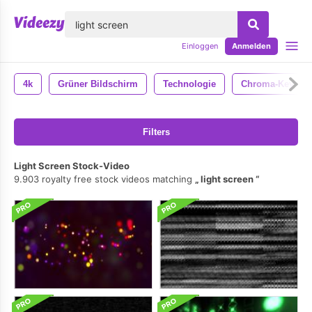
lose
Einloggen
Anmelden
4k
Grüner Bildschirm
Technologie
Chroma-Key
Filters
Light Screen Stock-Video
9.903 royalty free stock videos matching
light screen