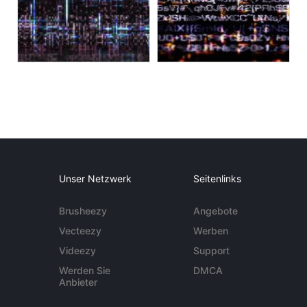
Unser Netzwerk
Seitenlinks
Brusheezy
Angebote
Vecteezy
Werben
Videezy
Support
Werden Sie
DMCA
Anbieter