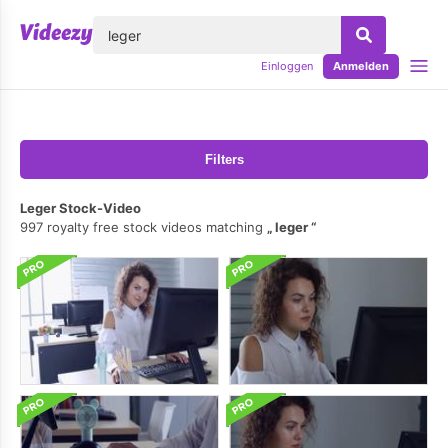
lose
Einloggen
Anmelden
Filters
Leger Stock-Video
997 royalty free stock videos matching
leger