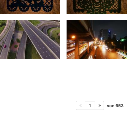
von 653
1