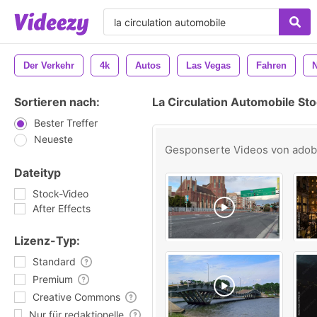
Der Verkehr
4k
Autos
Las Vegas
Fahren
N
Sortieren nach:
La Circulation Automobile St
Bester Treffer
Neueste
Gesponserte Videos von
ado
Dateityp
Stock-Video
After Effects
Lizenz-Typ:
Standard
Premium
Creative Commons
Nur für redaktionelle