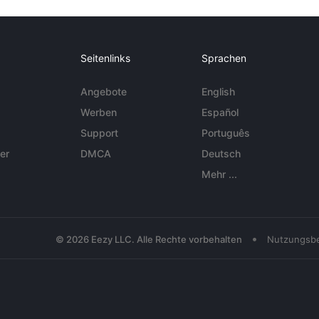
Seitenlinks
Sprachen
Angebote
English
Werben
Español
Support
Português
er
DMCA
Deutsch
Mehr ...
•
© 2026 Eezy LLC. Alle Rechte vorbehalten
Nutzungsb