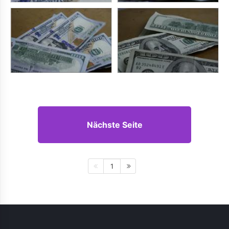
Nächste Seite
1