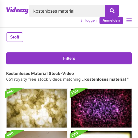
lose
Einloggen
Anmelden
Stoff
Filters
Kostenloses Material Stock-Video
651 royalty free stock videos matching
kostenloses material