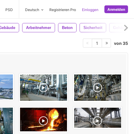
Anmelden
PSD
Deutsch
Registrieren Pro
Einloggen
Gebäude
Arbeitnehmer
Beton
Sicherheit
Gehäuse
von 35
1