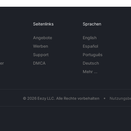
Seitenlinks
Sprachen
Angebote
English
Werben
Español
Support
Português
er
DMCA
Deutsch
Mehr ...
•
© 2026 Eezy LLC. Alle Rechte vorbehalten
Nutzungsb