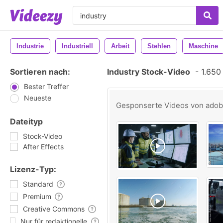
Industrie
Industriell
Arbeit
Stehlen
Maschine
Sortieren nach:
Industry Stock-Video
-
1.650 
Bester Treffer
Neueste
Gesponserte Videos von
ado
Dateityp
Stock-Video
After Effects
Lizenz-Typ:
Standard
Premium
Creative Commons
Nur für redaktionelle