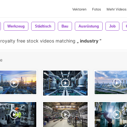
Vektoren
Fotos
Mehr Videos
Werkzeug
Städtisch
Bau
Ausrüstung
Job
royalty free stock videos matching
industry
be