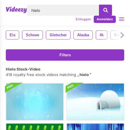
lose
Einloggen
Anmelden
Eis
Schnee
Gletscher
Alaska
4k
Berg
Filters
Hielo Stock-Video
418 royalty free stock videos matching
hielo