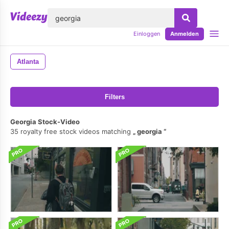
lose
Einloggen
Anmelden
Atlanta
Filters
Georgia Stock-Video
35 royalty free stock videos matching
georgia