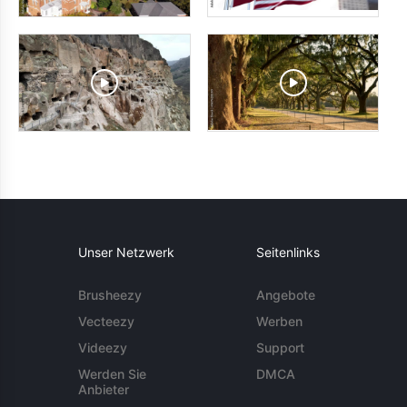
Unser Netzwerk
Seitenlinks
Brusheezy
Angebote
Vecteezy
Werben
Videezy
Support
Werden Sie
DMCA
Anbieter