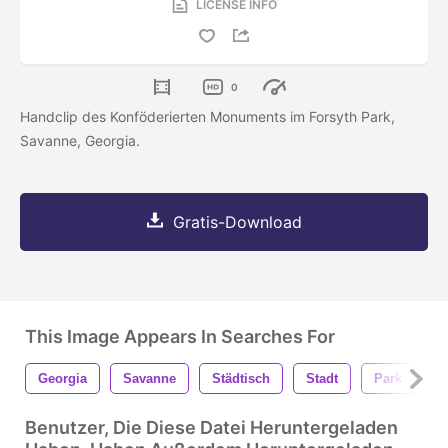
LICENSE INFO
0
Handclip des Konföderierten Monuments im Forsyth Park,
Savanne, Georgia.
Gratis-Download
This Image Appears In Searches For
Georgia
Savanne
Städtisch
Stadt
Park
B
Benutzer, Die Diese Datei Heruntergeladen