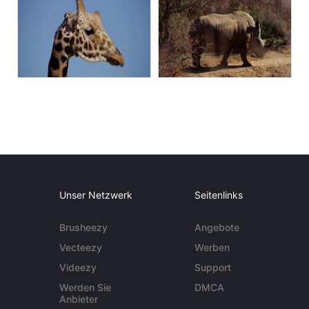
Unser Netzwerk
Seitenlinks
Brusheezy
Angebote
Vecteezy
Werben
Videezy
Support
Werden Sie
DMCA
Anbieter