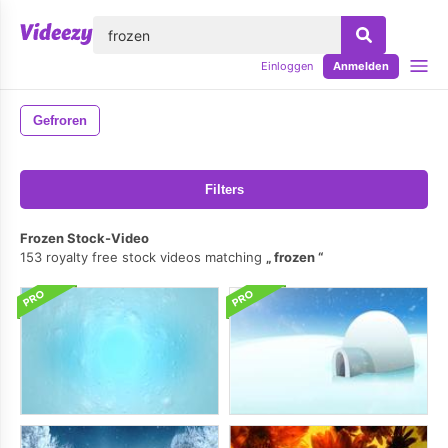
lose
Einloggen
Anmelden
Gefroren
Filters
Frozen Stock-Video
153 royalty free stock videos matching
frozen