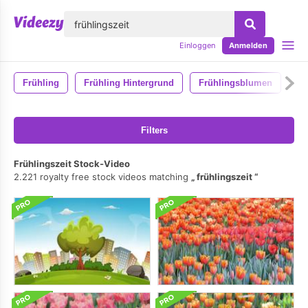
lose
Einloggen
Anmelden
Frühling
Frühling Hintergrund
Frühlingsblumen
Filters
Frühlingszeit Stock-Video
2.221 royalty free stock videos matching
frühlingszeit