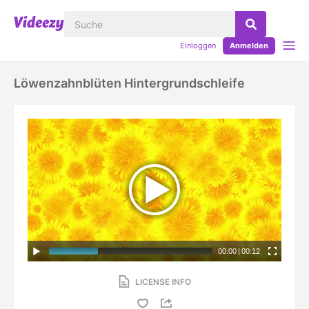
Einloggen
Anmelden
Löwenzahnblüten Hintergrundschleife
00:00
|
00:12
LICENSE INFO