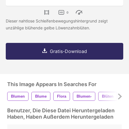
0
Dieser nahtlose Schleifenbewegungshintergrund zeigt
unzählige blühende gelbe Löwenzahnblüten.
Gratis-Download
This Image Appears In Searches For
Blumen
Blume
Flora
Blumen-
Blüten
Bl
Benutzer, Die Diese Datei Heruntergeladen
Haben, Haben Außerdem Heruntergeladen