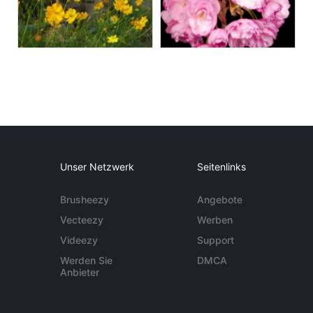
Unser Netzwerk
Seitenlinks
Brusheezy
Angebote
Vecteezy
Werben
Videezy
Support
Werden Sie
DMCA
Anbieter