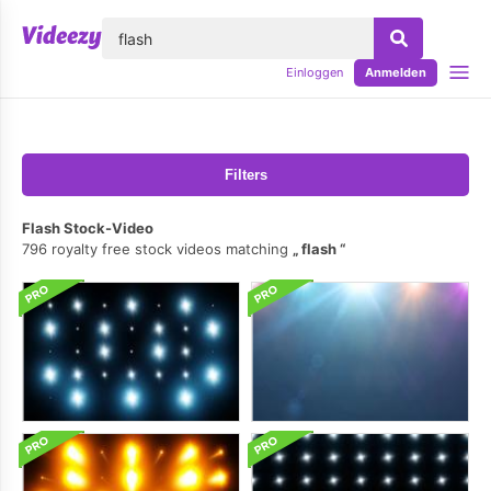
lose
Einloggen
Anmelden
Filters
Flash Stock-Video
796 royalty free stock videos matching
flash