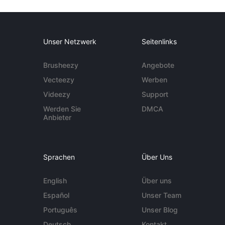
Unser Netzwerk
Seitenlinks
Brusheezy
Angebote
Vecteezy
Werben
Videezy
Support
Werden Sie
DMCA
Anbieter
Sprachen
Über Uns
English
Über uns
Español
Unser Team
Português
Unser Blog
Deutsch
Kontakt